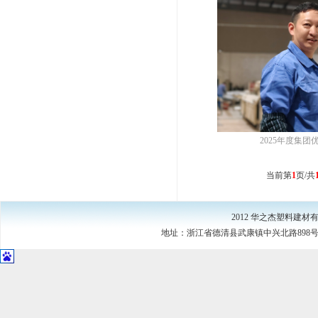
2025年度集团
当前第
1
页/共
2012 华之杰塑料建
地址：浙江省德清县武康镇中兴北路898号（中国·浙